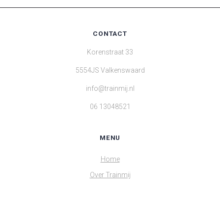
CONTACT
Korenstraat 33
5554JS Valkenswaard
info@trainmij.nl
06 13048521
MENU
Home
Over Trainmij