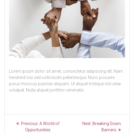
Lorem ipsum dolor sit amet, consectetur adipiscing elit. Nam
hendrerit nisi sed sollicitudin pellentesque. Nunc posuere
purus rhoncus pulvinar aliquam. Ut aliquet tristique nisl vitae
volutpat. Nulla aliquet porttitor venenatis.
Bericht
Previous
Next
Previous:
A World of
Next:
Breaking Down
post:
post:
navigatie
Opportunities
Barriers