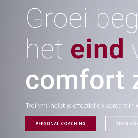
Groei beg
het
eind
v
comfort 
Trainmij helpt je effectief en oprecht in
PERSONAL COACHING
TEAM CO