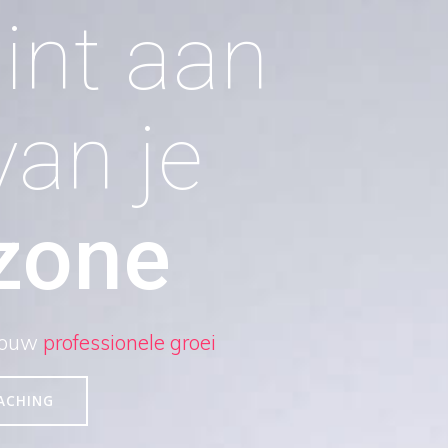
int aan
an je
zone
 jouw
professionele groei
ACHING